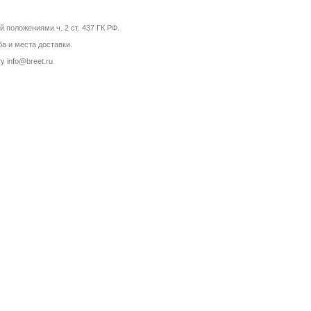
 положениями ч. 2 ст. 437 ГК РФ.
а и места доставки.
 info@breet.ru