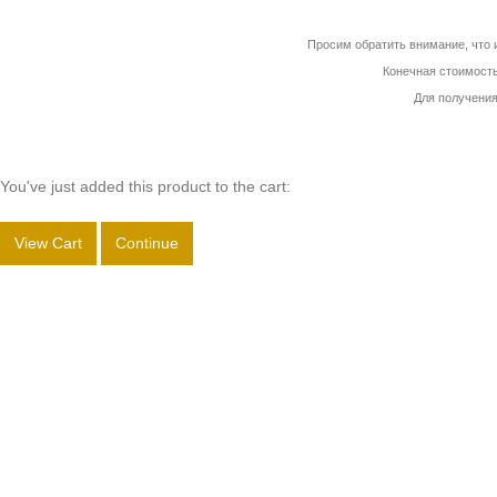
Просим обратить внимание, что и
Конечная стоимость
Для получени
You've just added this product to the cart:
View Cart
Continue