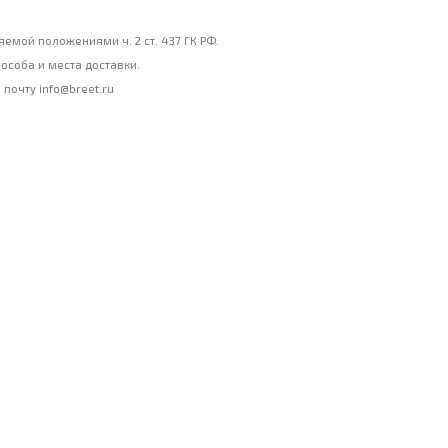
емой положениями ч. 2 ст. 437 ГК РФ.
особа и места доставки.
почту info@breet.ru