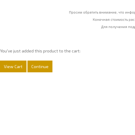
Просим обратить внимание, что инфор
Конечная стоимость рас
Для получения по
You've just added this product to the cart:
View Cart
Continue